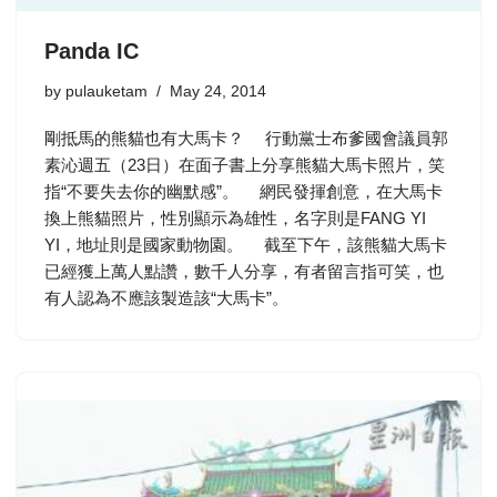
Panda IC
by
pulauketam
May 24, 2014
剛抵馬的熊貓也有大馬卡？ 行動黨士布爹國會議員郭
素沁週五（23日）在面子書上分享熊貓大馬卡照片，笑
指“不要失去你的幽默感”。 網民發揮創意，在大馬卡
換上熊貓照片，性別顯示為雄性，名字則是FANG YI
YI，地址則是國家動物園。 截至下午，該熊貓大馬卡
已經獲上萬人點讚，數千人分享，有者留言指可笑，也
有人認為不應該製造該“大馬卡”。