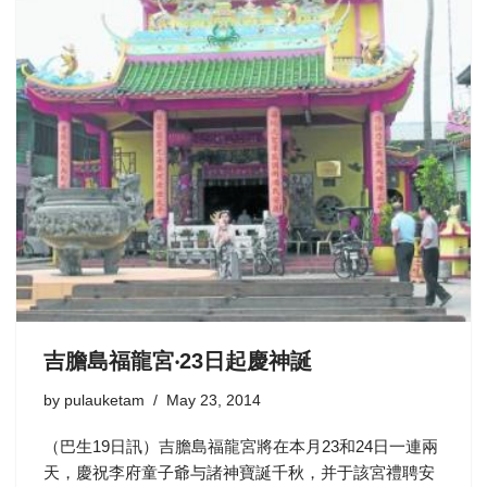
吉膽島福龍宮‧23日起慶神誕
by
pulauketam
May 23, 2014
（巴生19日訊）吉膽島福龍宮將在本月23和24日一連兩
天，慶祝李府童子爺与諸神寶誕千秋，并于該宮禮聘安